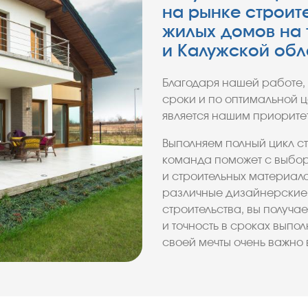
на рынке строит
жилых домов на 
и Калужской обл
Благодаря нашей работе, 
сроки и по оптимальной 
является нашим приоритет
Выполняем полный цикл с
команда поможет с выбо
и строительных материал
различные дизайнерские 
строительства, вы получа
и точность в сроках выпо
своей мечты очень важно