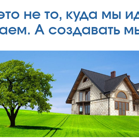
о не то, куда мы ид
аем. А создавать м