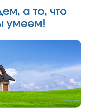
ем, а то, что
ы умеем!