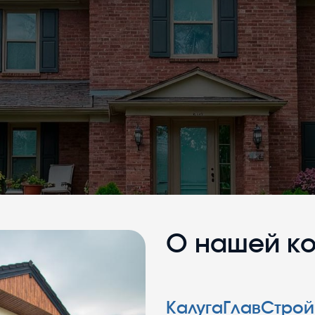
О нашей к
КалугаГлавСтрой