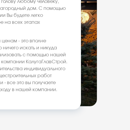
 голову любому человеку,
загородный дом. С помощью
и Вы будете легко
е на всех этапах
ценам - это вполне
 ничего искать и никуда
еализовать с помощью нашей
компании КалугаГлавСтрой.
оительства индивидуального
щестроительных работ
 - все это вы получаете
ходу в нашей компании.