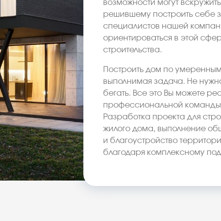
возможности могут вскружить
решившему построить себе 
специалистов нашей компани
ориентироваться в этой сфер
строительства.
Построить дом по умеренным 
выполнимая задача. Не нужно
бегать. Все это Вы можете р
профессиональной команды 
Разработка проекта для стр
жилого дома, выполнение об
и благоустройство территории
благодаря комплексному под