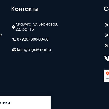
Контакты
С
г.Калуга, ул.Зерновая,
22, оф. 15
е
8 (920) 888-00-68
kaluga-gs@mail.ru
итики