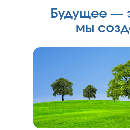
Будущее — эт
мы созд