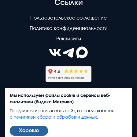
Ссылки
Пользовательское соглашение
Политика конфиденциальности
Реквизиты
Мы используем файлы cookie и сервисы веб-
аналитики (Яндекс.Метрика).
Продолжая использовать сайт, вы соглашаетесь
Copyright © 2020 - 2026. КалугаГлавСтрой. Разработка и
с политикой сбора и обработки данных
.
продвижение -
Vegas Studio
Политика конфиденциальности
Хорошо
Пользовательское соглашение