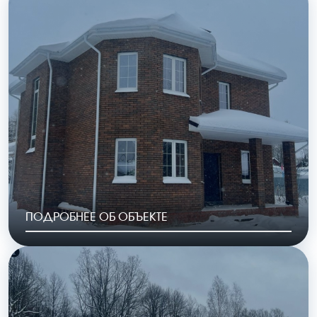
Полесье уч 12
2023
ОБЩАЯ ПЛОЩАДЬ
СТОИМОСТЬ
254 м2
10 693 000 руб.
ПОДРОБНЕЕ ОБ ОБЪЕКТЕ
РАЙОН
ГОД ПОСТРОЙКИ
Калуга мкр.
2023
Малинники