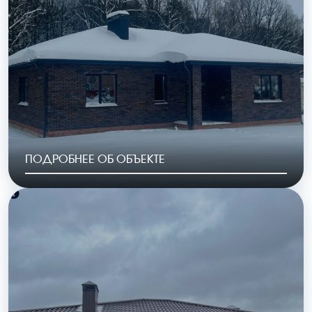
ОБЩАЯ ПЛОЩАДЬ
СТОИМОСТЬ
184 м2
8 662 000 руб.
ПОДРОБНЕЕ ОБ ОБЪЕКТЕ
РАЙОН
ГОД ПОСТРОЙКИ
КП «Криуши»
2023
ОБЩАЯ ПЛОЩАДЬ
СТОИМОСТЬ
128 м2
6 455 00 руб.