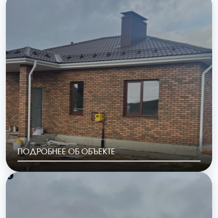
Шопино
2023
ОБЩАЯ ПЛОЩАДЬ
СТОИМОСТЬ
154 м2
6 983 000 руб.
ПОДРОБНЕЕ ОБ ОБЪЕКТЕ
РАЙОН
ГОД ПОСТРОЙКИ
КП «Полесье»
2023