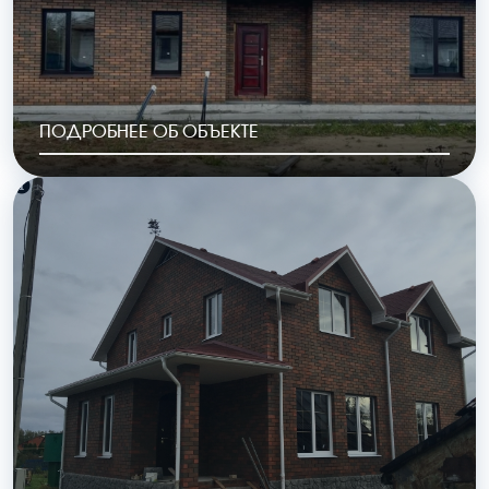
ПОДРОБНЕЕ ОБ ОБЪЕКТЕ
РАЙОН
ГОД ПОСТРОЙКИ
с.Авчурино
2023
ОБЩАЯ ПЛОЩАДЬ
СТОИМОСТЬ
149 м2
6 076 000 руб.