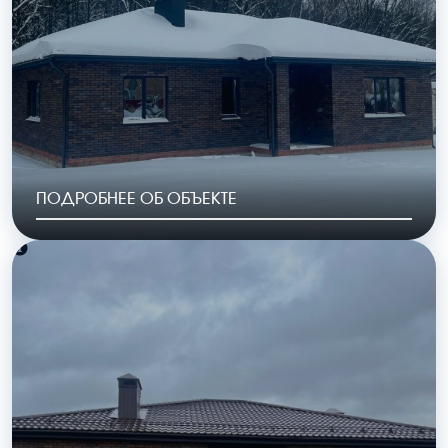
184 м2
8 662 000 руб.
ПОДРОБНЕЕ ОБ ОБЪЕКТЕ
РАЙОН
ГОД ПОСТРОЙКИ
КП «Криуши»
2023
ОБЩАЯ ПЛОЩАДЬ
СТОИМОСТЬ
128 м2
6 455 00 руб.