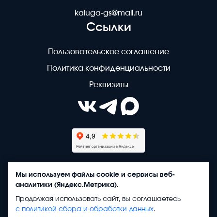
kaluga-gs@mail.ru
Ссылки
Пользовательское соглашение
Политика конфиденциальности
Реквизиты
Мы используем файлы cookie и сервисы веб-
аналитики (Яндекс.Метрика).
Продолжая использовать сайт, вы соглашаетесь
Copyright © 2020 - 2026. КалугаГлавСтрой. Разработка и
с политикой сбора и обработки данных
.